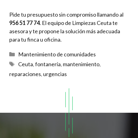
Pide tu presupuesto sin compromiso llamando al
956 51 77 74
. El equipo de Limpiezas Ceuta te
asesora y te propone la solución más adecuada
para tu finca u oficina.
Categorías
Mantenimiento de comunidades
Etiquetas
Ceuta
,
fontanería
,
mantenimiento
,
reparaciones
,
urgencias