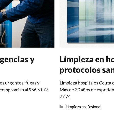
rgencias y
Limpieza en ho
protocolos san
es urgentes, fugas y
Limpieza hospitales Ceuta 
compromiso al 956 51 77
Más de 30 años de experienc
77 74.
Categorías
Limpieza profesional