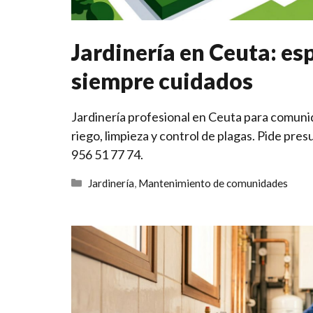
Jardinería en Ceuta: es
siempre cuidados
Jardinería profesional en Ceuta para comunid
riego, limpieza y control de plagas. Pide pr
956 51 77 74.
Categorías
Jardinería
,
Mantenimiento de comunidades