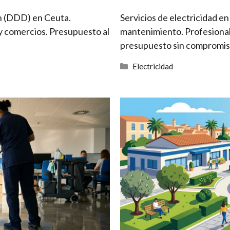
ón (DDD) en Ceuta.
Servicios de electricidad en
 y comercios. Presupuesto al
mantenimiento. Profesional
presupuesto sin compromis
Categorías
Electricidad