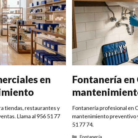
erciales en
Fontanería en 
limiento
mantenimiento
a tiendas, restaurantes y
Fontanería profesional en 
ventas. Llama al 956 51 77
mantenimiento preventivo y
51 77 74.
Categorías
Fontanería