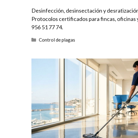
Desinfección, desinsectación y desratizaci
Protocolos certificados para fincas, oficinas
956 51 77 74.
Categorías
Control de plagas