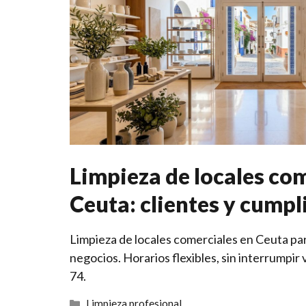
Limpieza de locales com
Ceuta: clientes y cump
Limpieza de locales comerciales en Ceuta par
negocios. Horarios flexibles, sin interrumpir 
74.
Categorías
Limpieza profesional