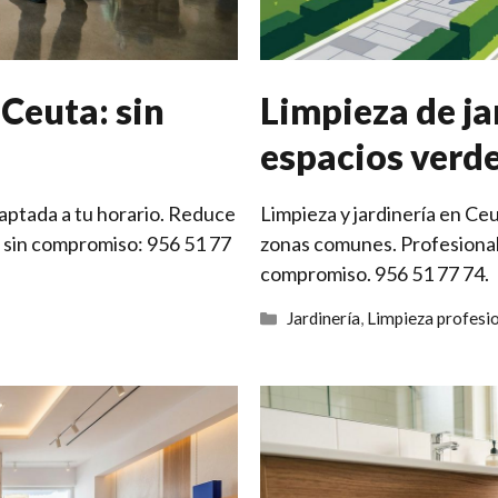
 Ceuta: sin
Limpieza de ja
espacios verd
aptada a tu horario. Reduce
Limpieza y jardinería en Ce
 sin compromiso: 956 51 77
zonas comunes. Profesional
compromiso. 956 51 77 74.
Categorías
Jardinería
,
Limpieza profesi