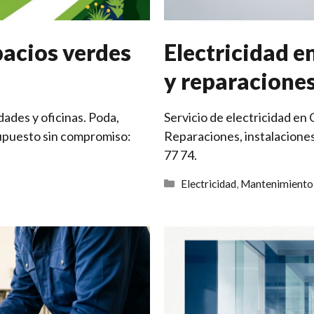
pacios verdes
Electricidad 
y reparacione
ades y oficinas. Poda,
Servicio de electricidad en 
esupuesto sin compromiso:
Reparaciones, instalacione
77 74.
Categorías
Electricidad
,
Mantenimiento