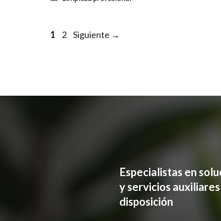
Página
Página
1
2
Siguiente
→
Especialistas en sol
y servicios auxiliare
disposición