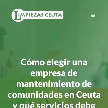
Saltar
al
Menú
contenido
Cómo elegir una
empresa de
mantenimiento de
comunidades en Ceuta
y qué servicios debe