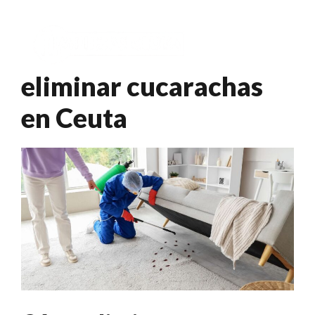
Saltar
al
Menú
contenido
eliminar cucarachas
en Ceuta