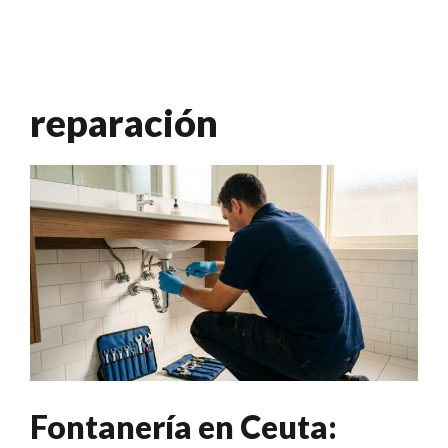
Saltar
al
Menú
contenido
reparación
Fontanería en Ceuta: