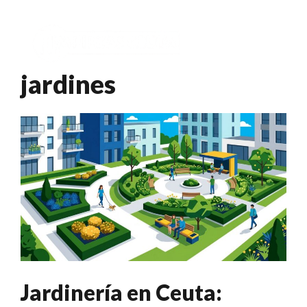
Saltar
al
Menú
contenido
jardines
Jardinería en Ceuta: